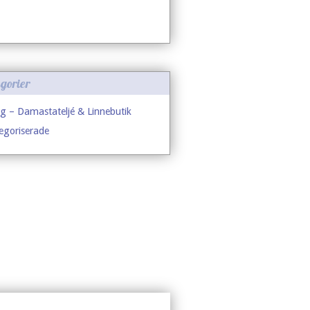
gorier
g – Damastateljé & Linnebutik
egoriserade