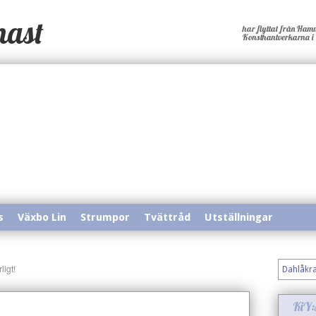
mast
har flyttat från Hamm
Konsthantverkarna i Y
s
Växbo Lin
Strumpor
Tvättråd
Utställningar
ligt!
Dahlåkr
KiY: