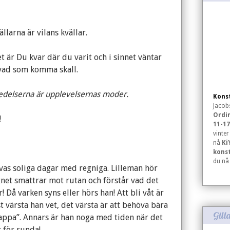
llarna är vilans kvällar.
t är Du kvar där du varit och i sinnet väntar
vad som komma skall.
edelserna är upplevelsernas moder.
Konst
Jacob
Ordin
!
11-17
vinte
nå
Ki
kons
du n
vas soliga dagar med regniga. Lilleman hör
gnet smattrar mot rutan och förstår vad det
! Då varken syns eller hörs han! Att bli våt är
t värsta han vet, det värsta är att behöva bära
Gill
appa”. Annars är han noga med tiden när det
 för runda!