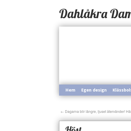
Dahlåkra Da
Hem
Egen design
Klässbol
←
Dagarna blir längre, ljuset återvänder! Här
Höst