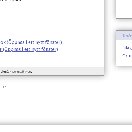
Kate
ook (Öppnas i ett nytt fönster)
Inläg
r (Öppnas i ett nytt fönster)
Okat
 Bokmärk
permalänken
.
ligt!