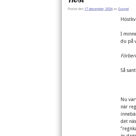
Postat den
17 december, 2024
av
Gunnel
Höstkvä
I minne
du på 
Förber
Så sant
Nu var
när re
innebär
det näs
”regnk
är dags