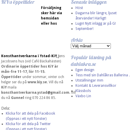
KiY:s öppettider
Senaste inläggen
Försäljning
Höst
sker här via
Dagarna blir längre, ljuset
hemsidan
återvänder! Härligt!
eller hos
Lugn! Nytt inlägg är på G!
September!
Arkiv
Konsthantverkarna i Ystad-KiY,
J
ens
Populär läsning på
Jacobsens hus (vid Café Bäckahästen)
dahlakra.se
Ordinarie öppettider hos KiY är
Egen design
mån-fre 11-17, lör 11-15.
Tess med sin Dahlåkras Ballerina ..
Öppettider
under sommar, vinter och
Utställningar mm
helger ser du på
www.kiy.se.
Vill du nå
Kontakt & Leveransvillkor
KiY
maila
Klässbols
konsthantverkarna.ystad@gmail.com
.
Vill
Växbo Lin
du nå
Gunnel
ring 070 224 86 85.
Dela:
Klicka för att dela på Facebook
(Öppnas i ett nytt fönster)
Klicka för att dela på Twitter
(Öppnas i ett nytt fönster)