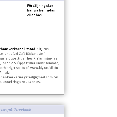
Försäljning sker
här via hemsidan
eller hos
hantverkarna i Ystad-KiY,
J
ens
sens hus (vid Café Bäckahästen)
arie öppettider hos KiY är mån-fre
, lör 11-15. Öppettider
under sommar,
r och helger ser du på
www.kiy.se.
Vill du
Y
maila
thantverkarna.ystad@gmail.com
.
Vill
å
Gunnel
ring 070 224 86 85.
a oss på Facebook