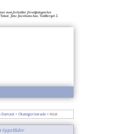
ar men fortsätter försäljningen hos
stad, Jens Jacobsens hus, Tvätttorget 2.
a Damast
>
Okategoriserade
> Höst
s öppettider