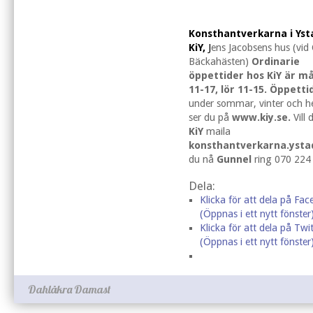
Konsthantverkarna i Yst
KiY,
J
ens Jacobsens hus (vid
Bäckahästen)
Ordinarie
öppettider hos KiY är m
11-17, lör 11-15. Öppetti
under sommar, vinter och h
ser du på
www.kiy.se.
Vill
KiY
maila
konsthantverkarna.yst
du nå
Gunnel
ring 070 224
Dela:
Klicka för att dela på Fa
(Öppnas i ett nytt fönster
Klicka för att dela på Twit
(Öppnas i ett nytt fönster
Dahlåkra Damast