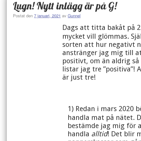
Lugn! Nytt inlägg är på G!
Postat den
7 januari, 2021
av
Gunnel
Dags att titta bakåt på 
mycket vill glömmas. Själ
sorten att hur negativt 
anstränger jag mig till a
positivt, om än aldrig så 
listar jag tre ”positiva”! 
är just tre!
1) Redan i mars 2020 b
handla mat på nätet. D
bestämde jag mig för 
handla
alltid
! Det blir