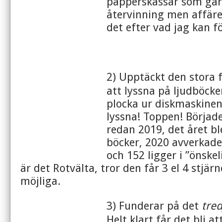
papperskassar som går 
återvinning men affäre
det efter vad jag kan f
2) Upptäckt den stora 
att lyssna på ljudböck
plocka ur diskmaskinen
lyssna! Toppen! Började
redan 2019, det året bl
böcker, 2020 avverkade
och 152 ligger i ”önskel
är det Rotvälta, tror den får 3 el 4 stjärn
möjliga.
3) Funderar på det
tred
Helt klart får det bli at