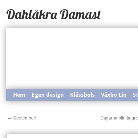
Dahlåkra Damast
Hem
Egen design
Klässbols
Växbo Lin
S
←
September!
Dagarna blir längre,