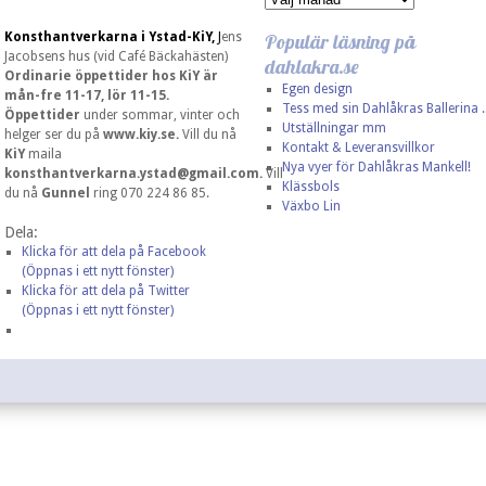
Konsthantverkarna i Ystad-KiY,
J
ens
Populär läsning på
Jacobsens hus (vid Café Bäckahästen)
dahlakra.se
Ordinarie öppettider hos KiY är
Egen design
mån-fre 11-17, lör 11-15.
Tess med sin Dahlåkras Ballerina ..
Öppettider
under sommar, vinter och
Utställningar mm
helger ser du på
www.kiy.se.
Vill du nå
Kontakt & Leveransvillkor
KiY
maila
Nya vyer för Dahlåkras Mankell!
konsthantverkarna.ystad@gmail.com
.
Vill
Klässbols
du nå
Gunnel
ring 070 224 86 85.
Växbo Lin
Dela:
Klicka för att dela på Facebook
(Öppnas i ett nytt fönster)
Klicka för att dela på Twitter
(Öppnas i ett nytt fönster)