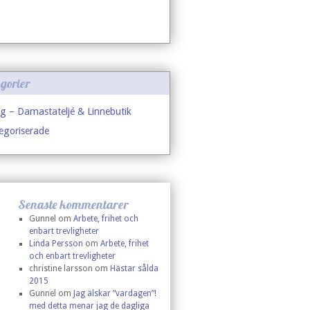
gorier
g – Damastateljé & Linnebutik
egoriserade
Senaste kommentarer
Gunnel
om
Arbete, frihet och
enbart trevligheter
Linda Persson
om
Arbete, frihet
och enbart trevligheter
christine larsson
om
Hästar sålda
2015
Gunnel
om
Jag älskar ”vardagen”!
med detta menar jag de dagliga