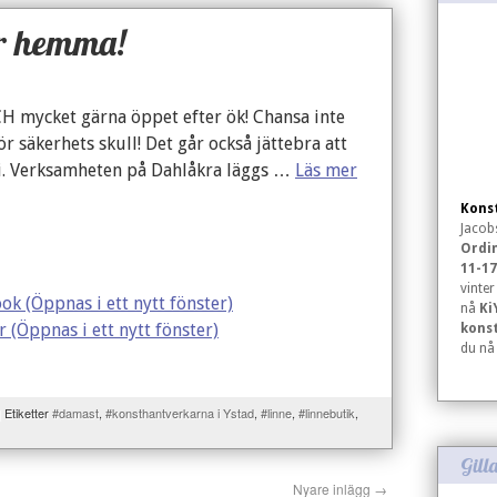
r hemma!
CH mycket gärna öppet efter ök! Chansa inte
ör säkerhets skull! Det går också jättebra att
li. Verksamheten på Dahlåkra läggs …
Läs mer
Konst
Jacob
Ordin
11-17
vinte
ook (Öppnas i ett nytt fönster)
nå
Ki
r (Öppnas i ett nytt fönster)
kons
du n
|
Etiketter
#damast
,
#konsthantverkarna i Ystad
,
#linne
,
#linnebutik
,
Gill
Nyare inlägg
→