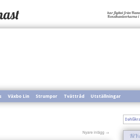
mast
har flyttat från Hamm
Konsthantverkarna i Y
s
Växbo Lin
Strumpor
Tvättråd
Utställningar
Dahlåkr
Nyare inlägg
→
KiY: