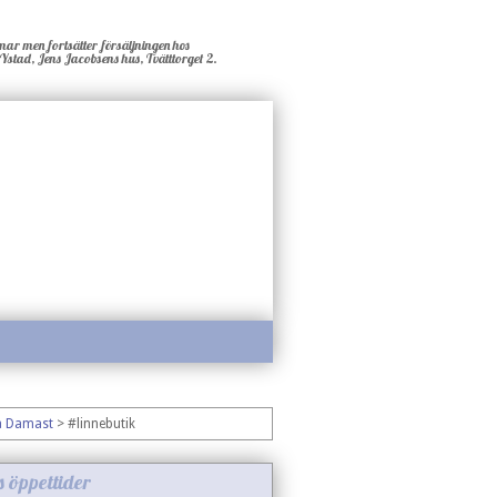
ar men fortsätter försäljningen hos
stad, Jens Jacobsens hus, Tvätttorget 2.
a Damast
>
#linnebutik
s öppettider