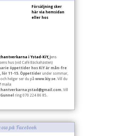
Försäljning sker
här via hemsidan
eller hos
hantverkarna i Ystad-KiY,
J
ens
sens hus (vid Café Bäckahästen)
arie öppettider hos KiY är mån-fre
, lör 11-15. Öppettider
under sommar,
r och helger ser du på
www.kiy.se.
Vill du
Y
maila
thantverkarna.ystad@gmail.com
.
Vill
å
Gunnel
ring 070 224 86 85.
a oss på Facebook