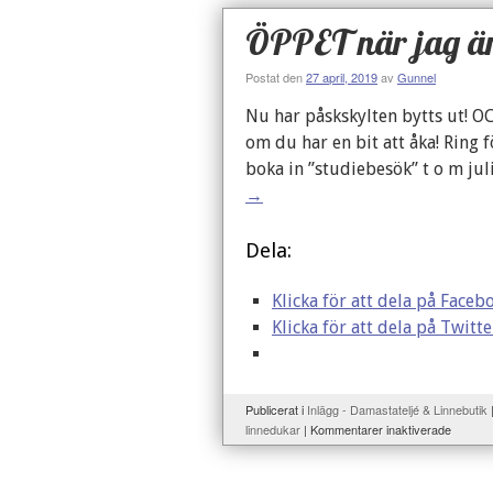
ÖPPET när jag ä
Postat den
27 april, 2019
av
Gunnel
Nu har påskskylten bytts ut! O
om du har en bit att åka! Ring f
boka in ”studiebesök” t o m ju
→
Dela:
Klicka för att dela på Faceb
Klicka för att dela på Twitte
Publicerat i
Inlägg - Damastateljé & Linnebutik
linnedukar
|
Kommentarer inaktiverade