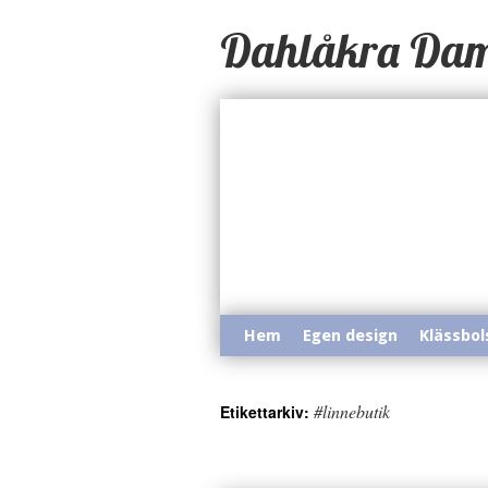
Dahlåkra Da
Hem
Egen design
Klässbol
#linnebutik
Etikettarkiv: