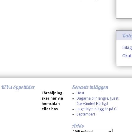
Kate
Inläg
Okat
KiY:s öppettider
Senaste inläggen
Försäljning
Höst
sker här via
Dagarna blir längre, ljuset
hemsidan
återvänder! Härligt!
eller hos
Lugn! Nytt inlägg är på G!
September!
Arkiv