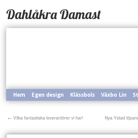
Dahlåkra Damast
Hem
Egen design
Klässbols
Växbo Lin
S
←
Vilka fantastiska leverantörer vi har!
Nya Ystad löparen