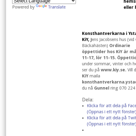
hems
Powered by
Translate
eller
Konsthantverkarna i Yst
KiY,
J
ens Jacobsens hus (vid
Bäckahästen)
Ordinarie
öppettider hos KiY är m
11-17, lör 11-15. Öppetti
under sommar, vinter och h
ser du på
www.kiy.se.
Vill
KiY
maila
konsthantverkarna.yst
du nå
Gunnel
ring 070 224
Dela:
Klicka för att dela på Fa
(Öppnas i ett nytt fönster
Klicka för att dela på Twit
(Öppnas i ett nytt fönster