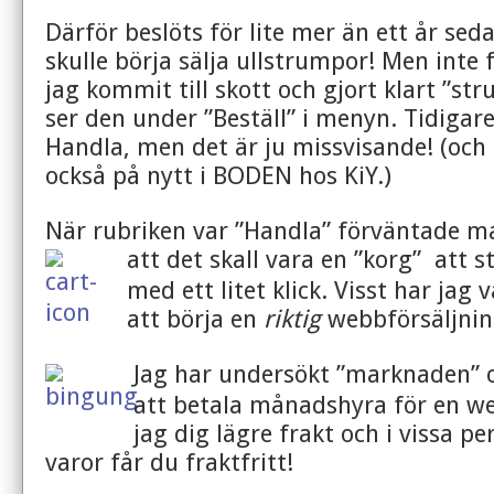
Därför beslöts för lite mer än ett år sed
skulle börja sälja ullstrumpor! Men inte
jag kommit till skott och gjort klart ”st
ser den under ”Beställ” i menyn. Tidigare
Handla, men det är ju missvisande! (och
också på nytt i BODEN hos KiY.)
När rubriken var ”Handla” förväntade m
att det skall vara en ”korg”
att s
med ett litet klick. Visst har jag 
att börja en
riktig
webbförsäljnin
Jag har undersökt ”marknaden” oc
att betala månadshyra för en w
jag dig lägre
frakt och i vissa pe
varor får du fraktfritt!