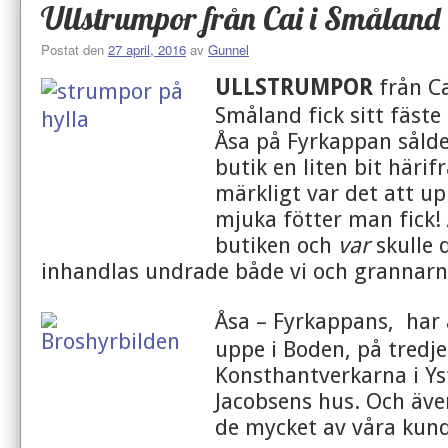
Ullstrumpor från Cai i Småland
Postat den
27 april, 2016
av
Gunnel
ULLSTRUMPOR
från Ca
Småland fick sitt fäste
Åsa på Fyrkappan sålde
butik en liten bit härifr
märkligt var det att u
mjuka fötter man fick!
butiken och
var
skulle 
inhandlas undrade både vi och grannar
Åsa – Fyrkappans, har
uppe i Boden, på tredj
Konsthantverkarna i Ys
Jacobsens hus. Och äv
de mycket av våra kund