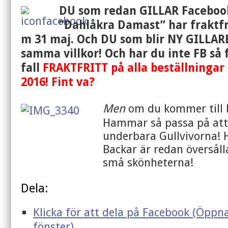
DU som redan GILLAR Faceboo
”Dahlåkra Damast” har fraktfr
m 31 maj. Och DU som blir NY GILLAR
samma villkor! Och har du inte FB så f
fall
FRAKTFRITT på alla beställningar 
2016! Fint va?
Men
om du kommer till b
Hammar så passa på att 
underbara Gullvivorna!
Backar är redan översål
små skönheterna!
Dela:
Klicka för att dela på Facebook (Öppna
fönster)