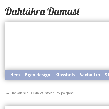
Dahlåkra Damast
Hem
Egen design
Klässbols
Växbo Lin
S
←
Räckan slut i Hilda vävstolen, ny på gång
…