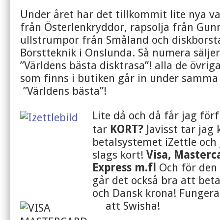
Under året har det tillkommit lite nya v
från Österlenkryddor, rapsolja från Gun
ullstrumpor från Småland och diskborst
Borstteknik i Onslunda. Så numera säljer
”Världens bästa disktrasa”! alla de övri
som finns i butiken går in under samma 
”Världens bästa”!
Lite då och då får jag fö
tar
KORT?
Javisst tar jag 
betalsystemet iZettle och 
slags kort!
Visa, Masterc
Express m.fl
Och för den
går det också bra att bet
och Dansk krona! Fungera
att Swisha!