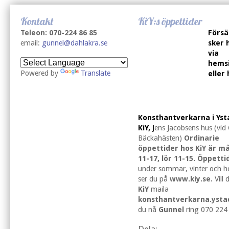
Kontakt
KiY:s öppettider
Teleon: 070-224 86 85
Försä
email:
gunnel@dahlakra.se
sker 
via
hems
Powered by
Translate
eller
Konsthantverkarna i Yst
KiY,
J
ens Jacobsens hus (vid
Bäckahästen)
Ordinarie
öppettider hos KiY är m
11-17, lör 11-15. Öppetti
under sommar, vinter och h
ser du på
www.kiy.se.
Vill
KiY
maila
konsthantverkarna.yst
du nå
Gunnel
ring 070 224