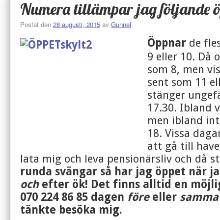
Numera tillämpar jag följande ö
Postat den
28 augusti, 2015
av
Gunnel
Öppnar
de fle
9 eller 10. Då 
som 8, men vis
sent som 11 el
stänger ungefä
17.30. Ibland v
men ibland int
18. Vissa dagar
att gå till have
lata mig och leva pensionärsliv och då s
runda svängar så har jag öppet när 
och
efter ök!
Det finns alltid en möjl
070 224 86 85 dagen
före
eller
samma 
tänkte besöka mig.