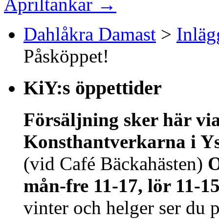
Apriltankar
→
Dahlåkra Damast
>
Inläg
Påsköppet!
KiY:s öppettider
Försäljning sker här vi
Konsthantverkarna i Y
(vid Café Bäckahästen)
O
mån-fre 11-17, lör 11-1
vinter och helger ser du 