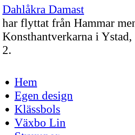
Dahlåkra Damast
har flyttat från Hammar men
Konsthantverkarna i Ystad, 
2.
Gå
Hem
till
innehåll
Egen design
Klässbols
Växbo Lin