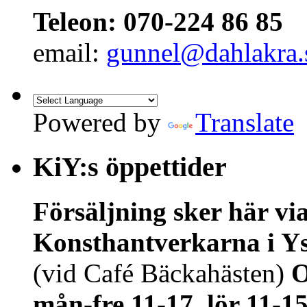
Teleon: 070-224 86 85
email:
gunnel@dahlakra.
Powered by
Translate
KiY:s öppettider
Försäljning sker här vi
Konsthantverkarna i Y
(vid Café Bäckahästen)
O
mån-fre 11-17, lör 11-1