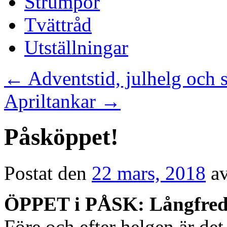
Strumpor
Tvättråd
Utställningar
←
Adventstid, julhelg och
Apriltankar
→
Påsköppet!
Postat den
22 mars, 2018
a
ÖPPET i PÅSK: Långfreda
Före och efter helgen är det 