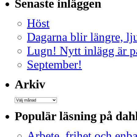
Senaste inläggen
Höst
Dagarna blir längre, lj
Lugn! Nytt inlägg är p
September!
Arkiv
Arkiv
Populär läsning på dah
Arbete, frihet och enba